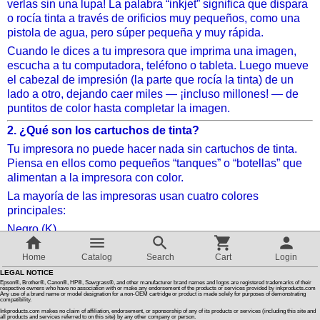
verlas sin una lupa! La palabra “inkjet” significa que dispara
o rocía tinta a través de orificios muy pequeños, como una
Customer Reviews
pistola de agua, pero súper pequeña y muy rápida.
Cuando le dices a tu impresora que imprima una imagen,
escucha a tu computadora, teléfono o tableta. Luego mueve
How To Instructions & Videos
el cabezal de impresión (la parte que rocía la tinta) de un
lado a otro, dejando caer miles — ¡incluso millones! — de
puntitos de color hasta completar la imagen.
International Orders
2. ¿Qué son los cartuchos de tinta?
Tu impresora no puede hacer nada sin cartuchos de tinta.
About Us
Piensa en ellos como pequeños “tanques” o “botellas” que
alimentan a la impresora con color.
Articles
La mayoría de las impresoras usan cuatro colores
principales:
Negro (K)
Switch to desktop version
Cian (C) — una forma elegante de decir azul
Home
Catalog
Search
Cart
Login
Magenta (M) — un rosa intenso
LEGAL NOTICE
Amarillo (Y)
Epson®, Brother®, Canon®, HP®, Sawgrass®, and other manufacturer brand names and logos are registered trademarks of their
respective owners who have no association with or make any endorsement of the products or services provided by inkproducts.com
Any use of a brand name or model designation for a non-OEM cartridge or product is made solely for purposes of demonstrating
compatibility.
Al mezclar estos colores, la impresora puede crear millones
Inkproducts.com makes no claim of affiliation, endorsement, or sponsorship of any of its products or services (including this site and
de tonos diferentes, ¡igual que cuando mezclas pinturas en
all products and services referred to on this site) by any other company or person.