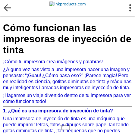
More Information
Cómo funcionan las
Gift certificates
impresoras de inyección de
Contact us
tinta
¡Cómo tu impresora crea imágenes y palabras!
LEGAL NOTICE
¿Alguna vez has visto a una impresora hacer una imagen y
pensaste: “¡Guau! ¿Cómo pasa eso?” ¡Parece magia! Pero
Customer Service
en realidad es ciencia, gotitas diminutas de tinta y máquinas
muy inteligentes llamadas impresoras de inyección de tinta.
¡Hagamos un viaje divertido dentro de tu impresora para ver
Terms & Conditions
cómo funciona todo!
1. ¿Qué es una impresora de inyección de tinta?
Shipping
Una impresora de inyección de tinta es una máquina que
puede imprimir letras, fotos y dibujos sobre papel lanzando
gotas diminutas de tinta, ¡tan pequeñas que no puedes
Privacy statement