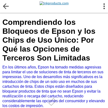
More Information
Comprendiendo los
Gift certificates
Bloqueos de Epson y los
Contact us
Chips de Uso Único: Por
Qué las Opciones de
LEGAL NOTICE
Terceros Son Limitadas
Customer Service
En los últimos años, Epson ha tomado medidas agresivas
para limitar el uso de soluciones de tinta de terceros en sus
impresoras. Uno de los desarrollos más significativos es la
Terms & Conditions
introducción de chips de un solo uso en muchos de sus
cartuchos de tinta. Estos chips están diseñados para
Shipping
bloquear productos de tinta que no sean Epson y evitar la
reutilización o recarga del cartucho, reduciendo
considerablemente las opciones del consumidor y elevando
Privacy statement
los costos de impresión.