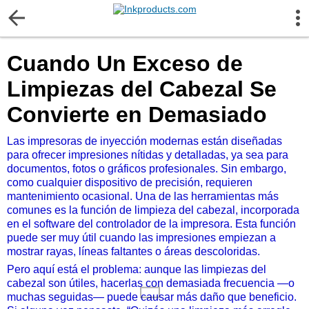
More Information
Cuando Un Exceso de
Gift certificates
Limpiezas del Cabezal Se
Contact us
Convierte en Demasiado
Las impresoras de inyección modernas están diseñadas
LEGAL NOTICE
para ofrecer impresiones nítidas y detalladas, ya sea para
documentos, fotos o gráficos profesionales. Sin embargo,
Customer Service
como cualquier dispositivo de precisión, requieren
mantenimiento ocasional. Una de las herramientas más
comunes es la función de limpieza del cabezal, incorporada
Terms & Conditions
en el software del controlador de la impresora. Esta función
puede ser muy útil cuando las impresiones empiezan a
mostrar rayas, líneas faltantes o áreas descoloridas.
Shipping
Pero aquí está el problema: aunque las limpiezas del
cabezal son útiles, hacerlas con demasiada frecuencia —o
muchas seguidas— puede causar más daño que beneficio.
Privacy statement