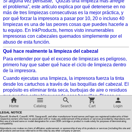
Si alguna vez pensaste, “Quizás una limpieza más arregle
el problema”, este artículo explica por qué detenerse en no
más de tres limpiezas consecutivas es la mejor práctica, y
Customer Reviews
por qué forzar la impresora a pasar por 10, 20 o incluso 40
limpiezas es una de las peores cosas que puedes hacerle a
How To Instructions & Videos
tu equipo. En InkProducts, hemos visto innumerables
impresoras con cabezales quemados simplemente por el
abuso de esta función.
International Orders
Qué hace realmente la limpieza del cabezal
Para entender por qué el exceso de limpiezas es peligroso,
About Us
primero hay que saber qué hace el ciclo de limpieza dentro
de la impresora.
Cuando ejecutas una limpieza, la impresora fuerza la tinta
Articles
desde los cartuchos a través de las boquillas del cabezal. El
propósito es eliminar tinta seca, burbujas de aire o residuos
que puedan estar bloqueando esas boquillas. Piensa en
Switch to desktop version
ello como pasar agua por una pajilla obstruida: se usa
Home
Catalog
Search
Cart
Login
presión extra para limpiar el bloqueo.
LEGAL NOTICE
Esto sucede durante un ciclo de limpieza:
Epson®, Brother®, Canon®, HP®, Sawgrass®, and other manufacturer brand names and logos are registered trademarks of their
respective owners who have no association with or make any endorsement of the products or services provided by inkproducts.com
Any use of a brand name or model designation for a non-OEM cartridge or product is made solely for purposes of demonstrating
Se extrae tinta hacia el cabezal.
compatibility.
Una pequeña bomba de succión (a menudo llamada bulbo
Inkproducts.com makes no claim of affiliation, endorsement, or sponsorship of any of its products or services (including this site and
all products and services referred to on this site) by any other company or person.