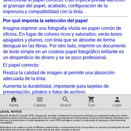
al gramaje del papel, acabado, configuración de la
impresora y compatibilidad con la tinta.
Customer Reviews
Por qué importa la selección del papel
Imagina imprimir una fotografía vívida en papel común de
How To Instructions & Videos
oficina. En lugar de colores ricos y saturados, verás tonos
apagados y planos, con tinta que se absorbe de forma
desigual en las fibras. Por otro lado, imprimir un documento
International Orders
de texto simple en un costoso papel fotográfico brillante es
un desperdicio de dinero y se ve poco profesional.
About Us
El papel correcto:
Realza la calidad de imagen al permitir una absorción
adecuada de la tinta.
Articles
Aumenta la durabilidad, importante para tarjetas de
presentación, pósters o fotos de archivo.
Switch to desktop version
Mejora la profesionalidad, dando a presentaciones o
materiales de marketing una apariencia pulida.
Home
Catalog
Search
Cart
Login
LEGAL NOTICE
Reduce desperdicios, evitando impresiones defectuosas y
Epson®, Brother®, Canon®, HP®, Sawgrass®, and other manufacturer brand names and logos are registered trademarks of their
reimpresiones innecesarias.
respective owners who have no association with or make any endorsement of the products or services provided by inkproducts.com
Any use of a brand name or model designation for a non-OEM cartridge or product is made solely for purposes of demonstrating
compatibility.
Gramaje del papel: una base crítica
Inkproducts.com makes no claim of affiliation, endorsement, or sponsorship of any of its products or services (including this site and
all products and services referred to on this site) by any other company or person.