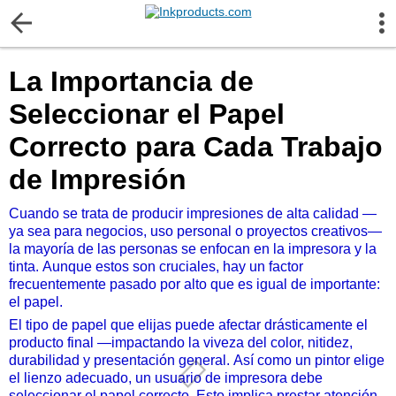
More Information
La Importancia de
Gift certificates
Seleccionar el Papel
Contact us
Correcto para Cada Trabajo
de Impresión
LEGAL NOTICE
Cuando se trata de producir impresiones de alta calidad —
ya sea para negocios, uso personal o proyectos creativos—
Customer Service
la mayoría de las personas se enfocan en la impresora y la
tinta. Aunque estos son cruciales, hay un factor
Terms & Conditions
frecuentemente pasado por alto que es igual de importante:
el papel.
El tipo de papel que elijas puede afectar drásticamente el
Shipping
producto final —impactando la viveza del color, nitidez,
durabilidad y presentación general. Así como un pintor elige
el lienzo adecuado, un usuario de impresora debe
Privacy statement
seleccionar el papel correcto. Esto implica prestar atención