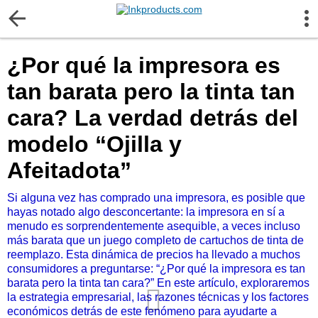
More Information
¿Por qué la impresora es
Gift certificates
tan barata pero la tinta tan
Contact us
cara? La verdad detrás del
modelo “Ojilla y
LEGAL NOTICE
Afeitadota”
Customer Service
Si alguna vez has comprado una impresora, es posible que
hayas notado algo desconcertante: la impresora en sí a
menudo es sorprendentemente asequible, a veces incluso
Terms & Conditions
más barata que un juego completo de cartuchos de tinta de
reemplazo. Esta dinámica de precios ha llevado a muchos
Shipping
consumidores a preguntarse: “¿Por qué la impresora es tan
barata pero la tinta tan cara?” En este artículo, exploraremos
la estrategia empresarial, las razones técnicas y los factores
Privacy statement
económicos detrás de este fenómeno para ayudarte a