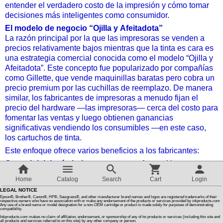
entender el verdadero costo de la impresión y cómo tomar
decisiones más inteligentes como consumidor.
Customer Reviews
El modelo de negocio “Ojilla y Afeitadota”
La razón principal por la que las impresoras se venden a
precios relativamente bajos mientras que la tinta es cara es
How To Instructions & Videos
una estrategia comercial conocida como el modelo “Ojilla y
Afeitadota”. Este concepto fue popularizado por compañías
como Gillette, que vende maquinillas baratas pero cobra un
International Orders
precio premium por las cuchillas de reemplazo. De manera
similar, los fabricantes de impresoras a menudo fijan el
About Us
precio del hardware —las impresoras— cerca del costo para
fomentar las ventas y luego obtienen ganancias
significativas vendiendo los consumibles —en este caso,
Articles
los cartuchos de tinta.
Este enfoque ofrece varios beneficios a los fabricantes:
Costo inicial más bajo atrae compradores:
Switch to desktop version
Una
impresora de bajo precio parece una buena oferta y reduce
Home
Catalog
Search
Cart
Login
la barrera de entrada. Los consumidores pueden estar más
LEGAL NOTICE
inclinados a comprar una impresora nueva si el costo inicial
Epson®, Brother®, Canon®, HP®, Sawgrass®, and other manufacturer brand names and logos are registered trademarks of their
respective owners who have no association with or make any endorsement of the products or services provided by inkproducts.com
es bajo.
Any use of a brand name or model designation for a non-OEM cartridge or product is made solely for purposes of demonstrating
compatibility.
Ingresos recurrentes por ventas de tinta:
Los cartuchos
Inkproducts.com makes no claim of affiliation, endorsement, or sponsorship of any of its products or services (including this site and
all products and services referred to on this site) by any other company or person.