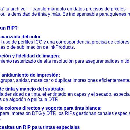
za” tu archivo — transformándolo en datos precisos de píxeles — 
olor, la densidad de tinta y más. Es indispensable para quienes
 un RIP?
avanzada del color:
l uso de perfiles ICC y una correspondencia precisa de colores, c
les o de sublimación de InkProducts.
ación y fidelidad de imagen:
ento rasterizado de alta resolución para asegurar salidas nítid
 anidamiento de impresión:
grupar, anidar, mosaicar o duplicar impresiones eficientemente,
de tinta y manejo del sustrato:
la densidad de tinta, el entintado en capas y el secado, especi
s de algodón o película DTF.
e colores directos y soporte para tinta blanca:
 para impresión DTG y DTF, los RIPs gestionan canales especia
.
esitas un RIP para tintas especiales