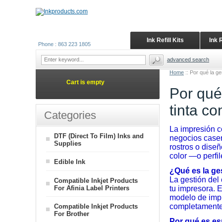
Ink Refill Kits
Ink 
Phone : 863 223 1805
advanced search
Home
::
Por qué la ge
Cart is empty
Por qué
tinta co
Categories
La impresión c
DTF (Direct To Film) Inks and
negocios casero
Supplies
rostros o diseñ
color —o perfi
Edible Ink
¿Qué es la ge
La gestión del 
Compatible Inkjet Products
For Afinia Label Printers
tu impresora. E
modelo de impr
completamente 
Compatible Inkjet Products
For Brother
Por qué es es