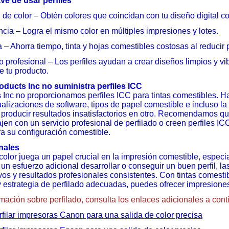
ve de usar perfiles
 de color – Obtén colores que coincidan con tu diseño digital 
cia – Logra el mismo color en múltiples impresiones y lotes.
a – Ahorra tiempo, tinta y hojas comestibles costosas al reducir 
 profesional – Los perfiles ayudan a crear diseños limpios y vi
e tu producto.
oducts Inc no suministra perfiles ICC
 Inc no proporcionamos perfiles ICC para tintas comestibles.
ualizaciones de software, tipos de papel comestible e incluso l
producir resultados insatisfactorios en otro. Recomendamos que
ajen con un servicio profesional de perfilado o creen perfiles 
ra su configuración comestible.
inales
 color juega un papel crucial en la impresión comestible, espec
un esfuerzo adicional desarrollar o conseguir un buen perfil, l
os y resultados profesionales consistentes. Con tintas comestib
y estrategia de perfilado adecuadas, puedes ofrecer impresion
mación sobre perfilado, consulta los enlaces adicionales a cont
ilar impresoras Canon para una salida de color precisa