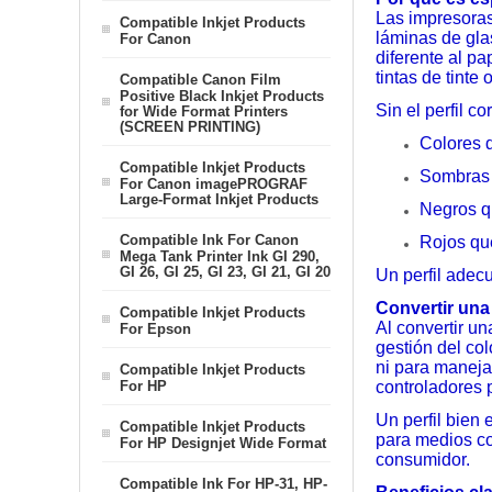
Las impresoras
Compatible Inkjet Products
láminas de gla
For Canon
diferente al pa
tintas de tinte
Compatible Canon Film
Positive Black Inkjet Products
Sin el perfil c
for Wide Format Printers
(SCREEN PRINTING)
Colores 
Compatible Inkjet Products
Sombras t
For Canon imagePROGRAF
Large-Format Inkjet Products
Negros q
Compatible Ink For Canon
Rojos que
Mega Tank Printer Ink GI 290,
GI 26, GI 25, GI 23, GI 21, GI 20
Un perfil adec
Convertir una
Compatible Inkjet Products
Al convertir u
For Epson
gestión del co
ni para manejar
Compatible Inkjet Products
For HP
controladores 
Un perfil bien 
Compatible Inkjet Products
para medios co
For HP Designjet Wide Format
consumidor.
Compatible Ink For HP-31, HP-