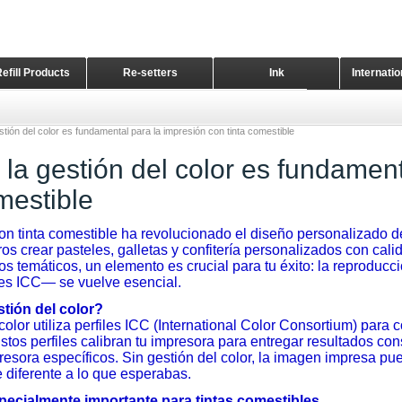
Refill Products
Re-setters
Ink
Internati
Home Page
stión del color es fundamental para la impresión con tinta comestible
 la gestión del color es fundamen
mestible
on tinta comestible ha revolucionado el diseño personalizado d
s crear pasteles, galletas y confitería personalizados con cali
os temáticos, un elemento es crucial para tu éxito: la reproducci
les ICC— se vuelve esencial.
stión del color?
color utiliza perfiles ICC (International Color Consortium) para 
stos perfiles calibran tu impresora para entregar resultados con
esora específicos. Sin gestión del color, la imagen impresa p
diferente a lo que esperabas.
pecialmente importante para tintas comestibles