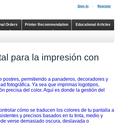
Sign In
Register
onal Orders
Printer Recommendation
Educational Articles
Shopping Cart
Continuous Ink Supply Systems
tal para la impresión con
e postres, permitiendo a panaderos, decoradores y
dad fotográfica. Ya sea que imprimas logotipos,
ón precisa del color. Aquí es donde la gestión del
controlar cómo se traducen los colores de tu pantalla a
sistentes y precisos basados en tu tinta, medio y
uede verse demasiado oscura, deslavada o